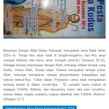
Berjumpa Dengan Allah Dalam Keluarga” merupakan tema Natal tahun
2014 ini: “Tetapi Aku akan hadir di tengah-tengahmu dan Aku akan
menjadi Allahmu dan kamu akan menjadi umat-Ku” (Imamat 26:12).
Sebagai tempat perjumpaan dengan Allah, keluarga adalah tempat yang
kudus, Istana Allah, Gereja sejati. Karena merupakan tempat kudus
Allah, keluarga merupakan tempat penyembahan kepadaNya dan
saluran berkat-Nya. Tuhan dalam Perjanjian Lama telah mengatakan
tentang berkat di dalam rumah-Nya : “Di sanalah kamu makan di
hadapan TUHAN, Allahmu, dan bersukaria, kamu dan seisi rumahmu,
karena dalam segala usahamu engkau diberkati oleh TUHAN, Allahmu”
(Ulangan 12:7)
Selengkapnya: Misa Pesta Keluarga Kudus 2014