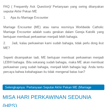
FAQ ( Frequently Ask Question)/ Pertanyaan yang sering ditanyakan
seputar Akhir Pekan ME
1.
Apa itu Marriage Encounter
Marriage Encounter (ME) atau nama resminya Worldwide Catholic
Marriage Encounter adalah suatu gerakan dalam Gereja Katolik yang
bertujuan membuat perkawinan menjadi lebih bahagia.
2.
Jadi, kalau perkawinan kami sudah bahagia, tidak perlu dong ikut
ME?
Seperti disampaikan tadi, ME bertujuan membuat perkawinan menjadi
LEBIH bahagia. Bila sekarang sudah bahagia, maka ME akan membuat
perkawinan yang sudah bahagia, menjadi lebih bahagia lagi. Anda tentu
percaya bahwa kebahagiaan itu tidak mengenal batas kan?
Selengkapnya: Pertanyaan Seputar Akhir Pekan ME (Marriage
Encounter)
MISA HARI PERKAWINAN SEDUNIA
(HPS)