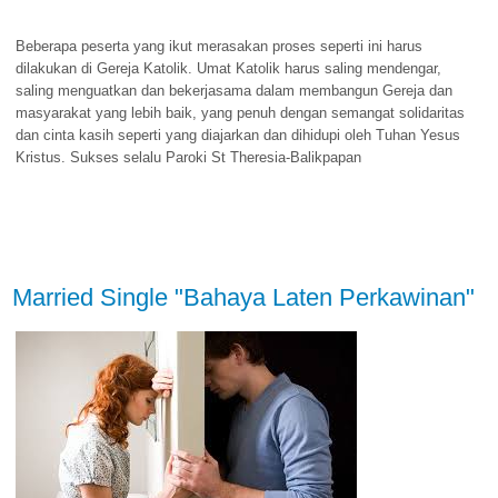
Beberapa peserta yang ikut merasakan proses seperti ini harus
dilakukan di Gereja Katolik. Umat Katolik harus saling mendengar,
saling menguatkan dan bekerjasama dalam membangun Gereja dan
masyarakat yang lebih baik, yang penuh dengan semangat solidaritas
dan cinta kasih seperti yang diajarkan dan dihidupi oleh Tuhan Yesus
Kristus. Sukses selalu Paroki St Theresia-Balikpapan
Married Single "Bahaya Laten Perkawinan"