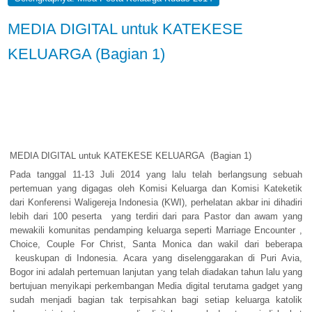
MEDIA DIGITAL untuk KATEKESE
KELUARGA (Bagian 1)
MEDIA DIGITAL untuk KATEKESE KELUARGA
(Bagian 1)
Pada tanggal 11-13 Juli 2014 yang lalu telah berlangsung sebuah
pertemuan yang digagas oleh Komisi Keluarga dan Komisi Kateketik
dari Konferensi Waligereja Indonesia (KWI), perhelatan akbar ini dihadiri
lebih dari 100 peserta yang terdiri dari para Pastor dan awam yang
mewakili komunitas pendamping keluarga seperti Marriage Encounter ,
Choice, Couple For Christ, Santa Monica dan wakil dari beberapa
keuskupan di Indonesia. Acara yang diselenggarakan di Puri Avia,
Bogor ini adalah pertemuan lanjutan yang telah diadakan tahun lalu yang
bertujuan menyikapi perkembangan Media digital terutama gadget yang
sudah menjadi bagian tak terpisahkan bagi setiap keluarga katolik