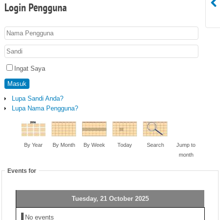
Login
Pengguna
Ingat Saya
Masuk
Lupa Sandi Anda?
Lupa Nama Pengguna?
By Year
By Month
By Week
Today
Search
Jump to
month
Events for
Tuesday, 21 October 2025
No events