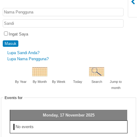
Ingat Saya
Masuk
Lupa Sandi Anda?
Lupa Nama Pengguna?
By Year
By Month
By Week
Today
Search
Jump to
month
Events for
Monday, 17 November 2025
No events