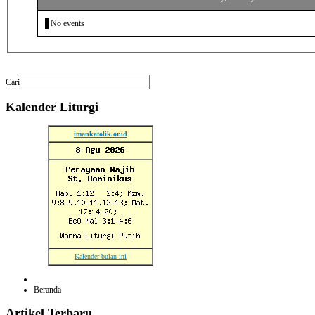
No events
Cari
Kalender
Liturgi
imankatolik.or.id
Kalender bulan ini
Beranda
Artikel
Terbaru