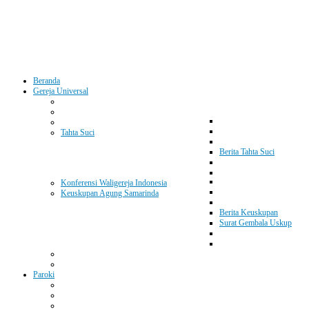
Beranda
Gereja Universal
Tahta Suci
Berita Tahta Suci
Konferensi Waligereja Indonesia
Keuskupan Agung Samarinda
Berita Keuskupan
Surat Gembala Uskup
Paroki