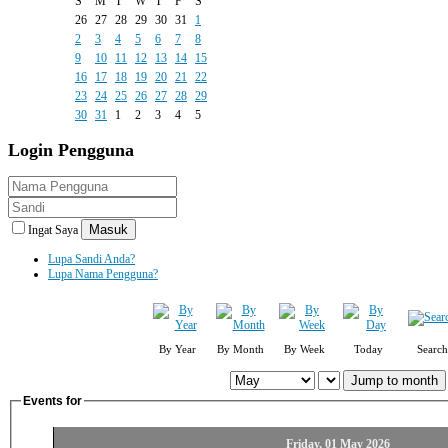
S
M
T
W
T
F
S
26
27
28
29
30
31
1
2
3
4
5
6
7
8
9
10
11
12
13
14
15
16
17
18
19
20
21
22
23
24
25
26
27
28
29
30
31
1
2
3
4
5
Login
Pengguna
Masuk
Ingat Saya
Lupa Sandi Anda?
Lupa Nama Pengguna?
By Year
By Month
By Week
Today
Search
Jump to month
Events for
Friday, 01 May 2026