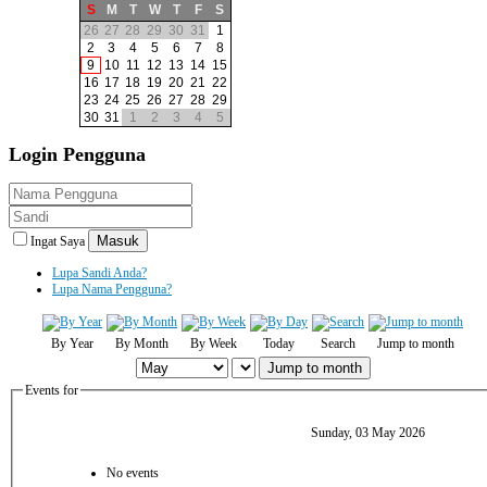
S
M
T
W
T
F
S
26
27
28
29
30
31
1
2
3
4
5
6
7
8
9
10
11
12
13
14
15
16
17
18
19
20
21
22
23
24
25
26
27
28
29
30
31
1
2
3
4
5
Login
Pengguna
Masuk
Ingat Saya
Lupa Sandi Anda?
Lupa Nama Pengguna?
By Year
By Month
By Week
Today
Search
Jump to month
Jump to month
Events for
Sunday, 03 May 2026
No events