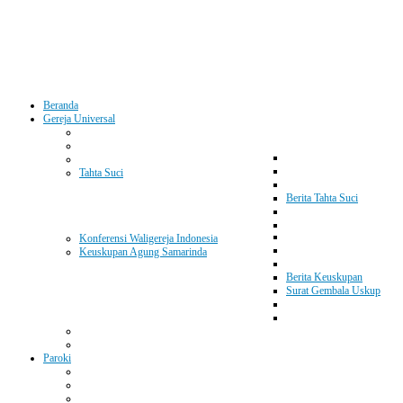
Beranda
Gereja Universal
Tahta Suci
Berita Tahta Suci
Konferensi Waligereja Indonesia
Keuskupan Agung Samarinda
Berita Keuskupan
Surat Gembala Uskup
Paroki