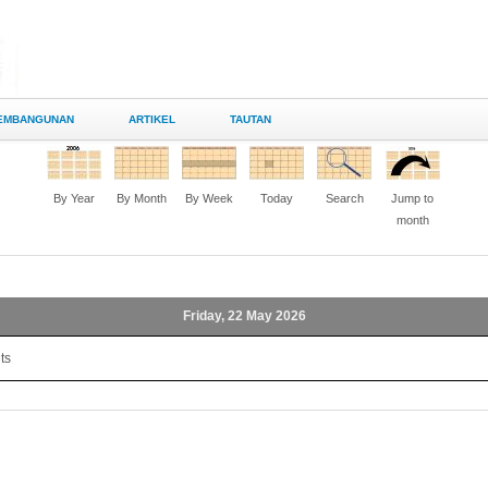
EMBANGUNAN
ARTIKEL
TAUTAN
By Year
By Month
By Week
Today
Search
Jump to
month
Friday, 22 May 2026
ts