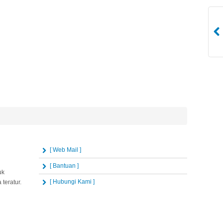
[ Web Mail ]
[ Bantuan ]
uk
[ Hubungi Kami ]
teratur.