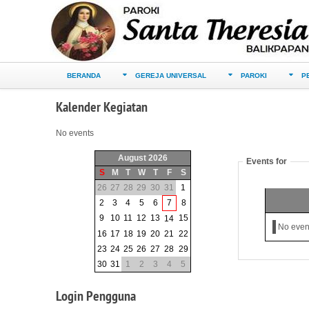
BERANDA
GEREJA UNIVERSAL
PAROKI
P
Kalender
Kegiatan
No events
August 2026
Events for
S
M
T
W
T
F
S
26
27
28
29
30
31
1
2
3
4
5
6
7
8
9
10
11
12
13
15
14
No even
16
17
18
19
20
21
22
23
24
25
26
27
28
29
30
31
1
2
3
4
5
Login
Pengguna