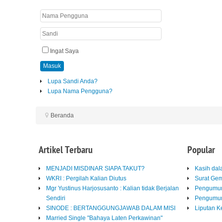
Ingat Saya
Masuk
Lupa Sandi Anda?
Lupa Nama Pengguna?
Beranda
Artikel
Terbaru
Popular
MENJADI MISDINAR SIAPA TAKUT?
Kasih da
WKRI : Pergilah Kalian Diutus
Surat Ge
Mgr Yustinus Harjosusanto : Kalian tidak Berjalan
Pengumum
Sendiri
Pengumum
SINODE : BERTANGGUNGJAWAB DALAM MISI
Liputan K
Married Single "Bahaya Laten Perkawinan"