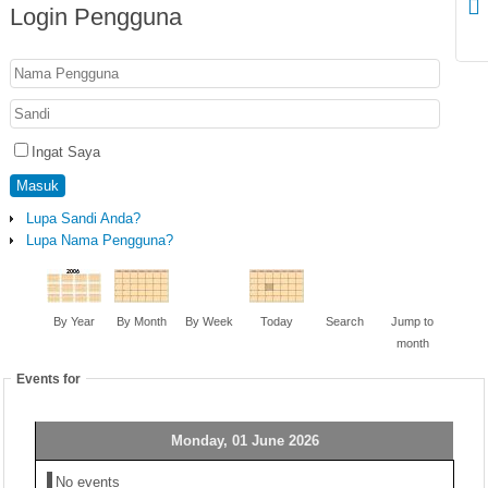
Login
Pengguna
Ingat Saya
Masuk
Lupa Sandi Anda?
Lupa Nama Pengguna?
By Year
By Month
By Week
Today
Search
Jump to
month
Events for
Monday, 01 June 2026
No events