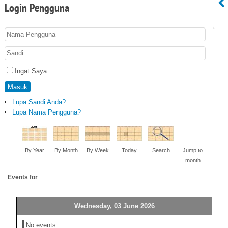
Login
Pengguna
Ingat Saya
Masuk
Lupa Sandi Anda?
Lupa Nama Pengguna?
By Year
By Month
By Week
Today
Search
Jump to
month
Events for
Wednesday, 03 June 2026
No events