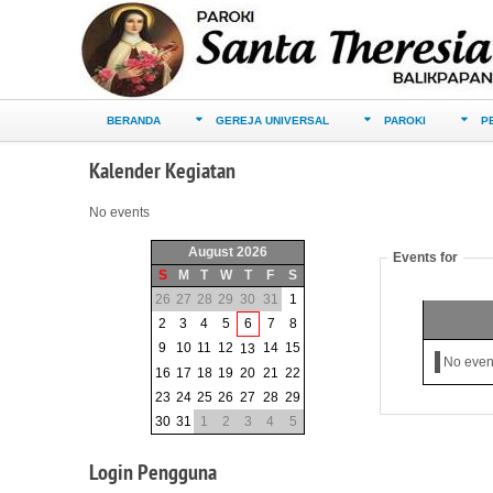
BERANDA
GEREJA UNIVERSAL
PAROKI
P
Kalender
Kegiatan
No events
August 2026
Events for
S
M
T
W
T
F
S
26
27
28
29
30
31
1
2
3
4
5
6
7
8
9
10
11
12
14
15
13
No even
16
17
18
19
20
21
22
23
24
25
26
27
28
29
30
31
1
2
3
4
5
Login
Pengguna