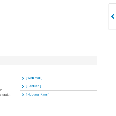
[ Web Mail ]
[ Bantuan ]
uk
[ Hubungi Kami ]
teratur.