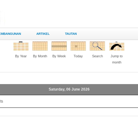
EMBANGUNAN
ARTIKEL
TAUTAN
By Year
By Month
By Week
Today
Search
Jump to
month
Saturday, 06 June 2026
ts