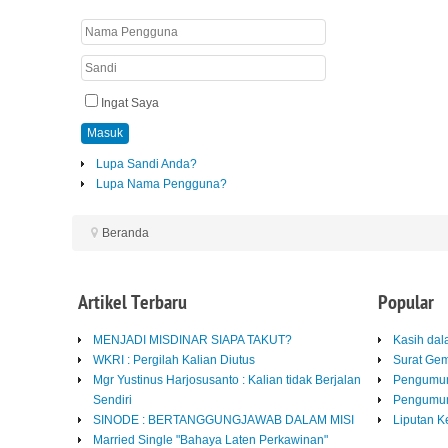
Ingat Saya
Masuk
Lupa Sandi Anda?
Lupa Nama Pengguna?
Beranda
Artikel
Terbaru
Popular
MENJADI MISDINAR SIAPA TAKUT?
Kasih da
WKRI : Pergilah Kalian Diutus
Surat Ge
Mgr Yustinus Harjosusanto : Kalian tidak Berjalan
Pengumum
Sendiri
Pengumum
SINODE : BERTANGGUNGJAWAB DALAM MISI
Liputan K
Married Single "Bahaya Laten Perkawinan"