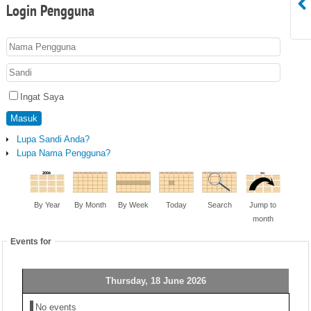
Login
Pengguna
Ingat Saya
Masuk
Lupa Sandi Anda?
Lupa Nama Pengguna?
By Year
By Month
By Week
Today
Search
Jump to
month
Events for
Thursday, 18 June 2026
No events