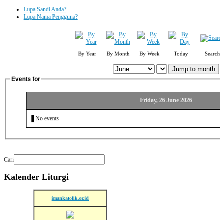
Lupa Sandi Anda?
Lupa Nama Pengguna?
By Year
By Month
By Week
Today
Search
Jump to month
Events for
Friday, 26 June 2026
No events
Cari
Kalender
Liturgi
imankatolik.or.id