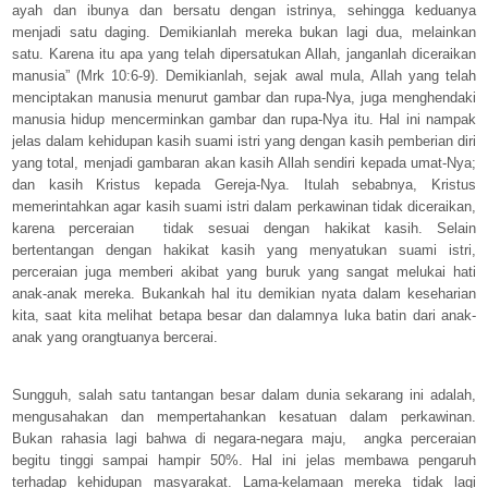
ayah dan ibunya dan bersatu dengan istrinya, sehingga keduanya
menjadi satu daging. Demikianlah mereka bukan lagi dua, melainkan
satu. Karena itu apa yang telah dipersatukan Allah, janganlah diceraikan
manusia” (Mrk 10:6-9). Demikianlah, sejak awal mula, Allah yang telah
menciptakan manusia menurut gambar dan rupa-Nya, juga menghendaki
manusia hidup mencerminkan gambar dan rupa-Nya itu. Hal ini nampak
jelas dalam kehidupan kasih suami istri yang dengan kasih pemberian diri
yang total, menjadi gambaran akan kasih Allah sendiri kepada umat-Nya;
dan kasih Kristus kepada Gereja-Nya. Itulah sebabnya, Kristus
memerintahkan agar kasih suami istri dalam perkawinan tidak diceraikan,
karena perceraian tidak sesuai dengan hakikat kasih. Selain
bertentangan dengan hakikat kasih yang menyatukan suami istri,
perceraian juga memberi akibat yang buruk yang sangat melukai hati
anak-anak mereka. Bukankah hal itu demikian nyata dalam keseharian
kita, saat kita melihat betapa besar dan dalamnya luka batin dari anak-
anak yang orangtuanya bercerai.
Sungguh, salah satu tantangan besar dalam dunia sekarang ini adalah,
mengusahakan dan mempertahankan kesatuan dalam perkawinan.
Bukan rahasia lagi bahwa di negara-negara maju, angka perceraian
begitu tinggi sampai hampir 50%. Hal ini jelas membawa pengaruh
terhadap kehidupan masyarakat. Lama-kelamaan mereka tidak lagi