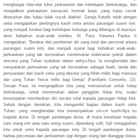
menghargai nilai-nilai luhur perkawinan dan kehidupan berkeluarga, dan
menjadikan perkawinan semacam kontrak kerja, yang kalau cocok
diteruskan dan kalau tidak cocok diakhiri. Gereja Katolik telah dengan
setia mengajarkan pentingnya kasih setia antara pasangan suami istri,
yang menjadi fondasi bagi kehidupan keluarga yang dibangun di atasnya,
demi kebaikan anak-anak mereka. St. Paus Yohanes Paulus II
mengatakan, “Berakar dari pemberian diri yang total dan personal antara
pasangan suami istri, dan menjadi syarat bagi kebaikan anak-anak,
perkawinan yang tak terceraikan menemukan kebenaran pokok dalam
rencana yang Tuhan nyatakan dalam wahyu-Nya: Ia menghendaki dan
menyatakan perkawinan yang tak terceraikan sebagai buah, tanda dan
persyaratan dari kasih setia yang absolut yang Allah miliki bagi manusia
dan yang Tuhan Yesus miliki bagi Gereja” (Familiaris Consortio, 22).
Seruan Paus ini mengingatkan kita yang memutuskan untuk hidup
berkeluarga, untuk menemukan dalam panggilan hidup kita, suatu
kesempatan memberikan diri secara total kepada pasangan hidup kita.
Sebab dengan demikian, kita mengambil bagian dalam kasih setia
Tuhan, yang menghendaki kita menampakkan ciri-ciri kasih-Nya itu
kepada dunia. Di tengah pandangan dunia, di mana kesetiaan kepada
satu orang istri atau satu orang suami, dipandang sulit; Injil mengajarkan
kita untuk setia kepada pasangan kita. Di tengah pandangan dunia,
bahwa perceraian dan perkawinan lagi dengan orang lain dianggap biasa,