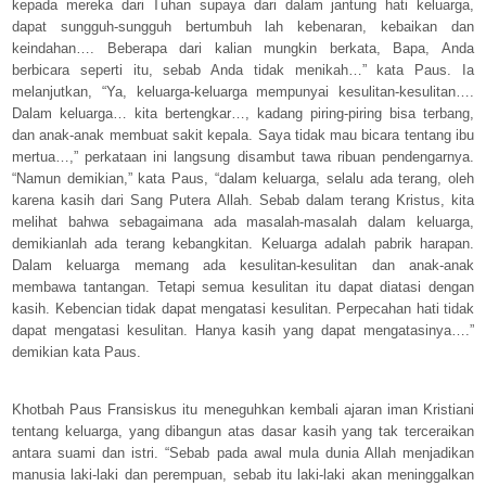
kepada mereka dari Tuhan supaya dari dalam jantung hati keluarga,
dapat sungguh-sungguh bertumbuh lah kebenaran, kebaikan dan
keindahan…. Beberapa dari kalian mungkin berkata, Bapa, Anda
berbicara seperti itu, sebab Anda tidak menikah…” kata Paus. Ia
melanjutkan, “Ya, keluarga-keluarga mempunyai kesulitan-kesulitan….
Dalam keluarga… kita bertengkar…, kadang piring-piring bisa terbang,
dan anak-anak membuat sakit kepala. Saya tidak mau bicara tentang ibu
mertua…,” perkataan ini langsung disambut tawa ribuan pendengarnya.
“Namun demikian,” kata Paus, “dalam keluarga, selalu ada terang, oleh
karena kasih dari Sang Putera Allah. Sebab dalam terang Kristus, kita
melihat bahwa sebagaimana ada masalah-masalah dalam keluarga,
demikianlah ada terang kebangkitan. Keluarga adalah pabrik harapan.
Dalam keluarga memang ada kesulitan-kesulitan dan anak-anak
membawa tantangan. Tetapi semua kesulitan itu dapat diatasi dengan
kasih. Kebencian tidak dapat mengatasi kesulitan. Perpecahan hati tidak
dapat mengatasi kesulitan. Hanya kasih yang dapat mengatasinya….”
demikian kata Paus.
Khotbah Paus Fransiskus itu meneguhkan kembali ajaran iman Kristiani
tentang keluarga, yang dibangun atas dasar kasih yang tak terceraikan
antara suami dan istri. “Sebab pada awal mula dunia Allah menjadikan
manusia laki-laki dan perempuan, sebab itu laki-laki akan meninggalkan