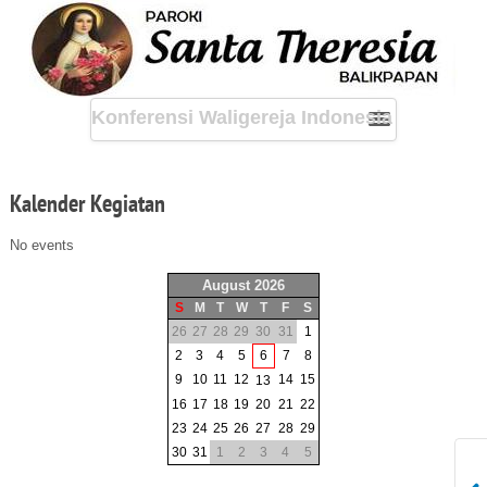
Konferensi Waligereja Indonesia
Kalender
Kegiatan
No events
August 2026
S
M
T
W
T
F
S
26
27
28
29
30
31
1
2
3
4
5
6
7
8
9
10
11
12
14
15
13
16
17
18
19
20
21
22
23
24
25
26
27
28
29
30
31
1
2
3
4
5