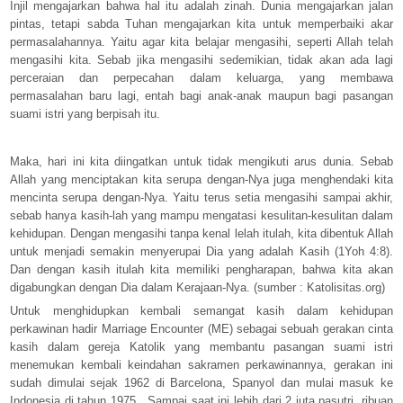
Injil mengajarkan bahwa hal itu adalah zinah. Dunia mengajarkan jalan
pintas, tetapi sabda Tuhan mengajarkan kita untuk memperbaiki akar
permasalahannya. Yaitu agar kita belajar mengasihi, seperti Allah telah
mengasihi kita. Sebab jika mengasihi sedemikian, tidak akan ada lagi
perceraian dan perpecahan dalam keluarga, yang membawa
permasalahan baru lagi, entah bagi anak-anak maupun bagi pasangan
suami istri yang berpisah itu.
Maka, hari ini kita diingatkan untuk tidak mengikuti arus dunia. Sebab
Allah yang menciptakan kita serupa dengan-Nya juga menghendaki kita
mencinta serupa dengan-Nya. Yaitu terus setia mengasihi sampai akhir,
sebab hanya kasih-lah yang mampu mengatasi kesulitan-kesulitan dalam
kehidupan. Dengan mengasihi tanpa kenal lelah itulah, kita dibentuk Allah
untuk menjadi semakin menyerupai Dia yang adalah Kasih (1Yoh 4:8).
Dan dengan kasih itulah kita memiliki pengharapan, bahwa kita akan
digabungkan dengan Dia dalam Kerajaan-Nya. (sumber : Katolisitas.org)
Untuk menghidupkan kembali semangat kasih dalam kehidupan
perkawinan hadir Marriage Encounter (ME) sebagai sebuah gerakan cinta
kasih dalam gereja Katolik yang membantu pasangan suami istri
menemukan kembali keindahan sakramen perkawinannya, gerakan ini
sudah dimulai sejak 1962 di Barcelona, Spanyol dan mulai masuk ke
Indonesia di tahun 1975.
Sampai saat ini lebih dari 2 juta pasutri, ribuan