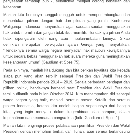
penyesatan terhadap publik, sebaliknya menjadi corong kebaikan dan
kebenaran.
Marilah kita berupaya sungguh-sungguh untuk mempertimbangkan dan
menentukan pilihan dengan hati dan pikiran yang jernih. Konferensi
Waligereja Indonesia menyerukan agar saudara-saudari menggunakan
hak untuk memilih dan jangan tidak ikut memilih. Hendaknya pilihan Anda
tidak dipengaruhi oleh uang atau imbalan-imbalan lainnya. Sikap
demikian merupakan perwujudan ajaran Gereja yang menyatakan,
“Hendaknya semua warga negara menyadari hak maupun kewajibannya
untuk secara bebas menggunakan hak suara mereka guna meningkatkan
kesejahteraan umum” (Gaudium et Spes 75).
Pada akhirnya, marilah kita dukung dan kita berikan loyalitas kita kepada
siapa pun yang akan terpilih sebagai Presiden dan Wakil Presiden
Republik Indonesia periode 2014 – 2019. Segala perbedaan pendapat dan
pilihan politik, hendaknya berhenti saat Presiden dan Wakil Presiden
terpilih dilantik pada bulan Oktober 2014. Kita menempatkan diri sebagai
warga negara yang baik, menjadi seratus prosen Katolik dan seratus
prosen Indonesia, karena kita adalah bagian sepenuhnya dari bangsa
kita, yang ingin menyatu dalam kegembiraan dan harapan, dalam
keprihatinan dan kecemasan bangsa kita (bdk. Gaudium et Spes 1).
Marilah kita mengiringi proses pelaksanaan pemilihan Presiden dan Wakil
Presiden dengan memohon berkat dari Tuhan, agar semua berlangsung