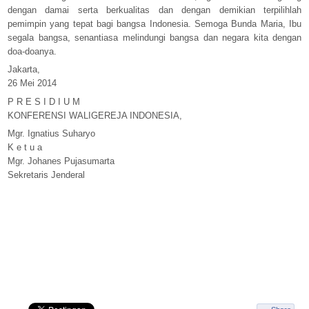
dengan damai serta berkualitas dan dengan demikian terpilihlah
pemimpin yang tepat bagi bangsa Indonesia. Semoga Bunda Maria, Ibu
segala bangsa, senantiasa melindungi bangsa dan negara kita dengan
doa-doanya.
Jakarta,
26 Mei 2014
P R E S I D I U M
KONFERENSI WALIGEREJA INDONESIA,
Mgr. Ignatius Suharyo
K e t u a
Mgr. Johanes Pujasumarta
Sekretaris Jenderal