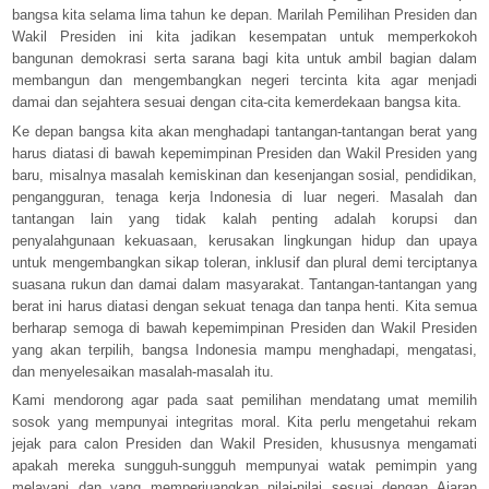
bangsa kita selama lima tahun ke depan. Marilah Pemilihan Presiden dan
Wakil Presiden ini kita jadikan kesempatan untuk memperkokoh
bangunan demokrasi serta sarana bagi kita untuk ambil bagian dalam
membangun dan mengembangkan negeri tercinta kita agar menjadi
damai dan sejahtera sesuai dengan cita-cita kemerdekaan bangsa kita.
Ke depan bangsa kita akan menghadapi tantangan-tantangan berat yang
harus diatasi di bawah kepemimpinan Presiden dan Wakil Presiden yang
baru, misalnya masalah kemiskinan dan kesenjangan sosial, pendidikan,
pengangguran, tenaga kerja Indonesia di luar negeri. Masalah dan
tantangan lain yang tidak kalah penting adalah korupsi dan
penyalahgunaan kekuasaan, kerusakan lingkungan hidup dan upaya
untuk mengembangkan sikap toleran, inklusif dan plural demi terciptanya
suasana rukun dan damai dalam masyarakat. Tantangan-tantangan yang
berat ini harus diatasi dengan sekuat tenaga dan tanpa henti. Kita semua
berharap semoga di bawah kepemimpinan Presiden dan Wakil Presiden
yang akan terpilih, bangsa Indonesia mampu menghadapi, mengatasi,
dan menyelesaikan masalah-masalah itu.
Kami mendorong agar pada saat pemilihan mendatang umat memilih
sosok yang mempunyai integritas moral. Kita perlu mengetahui rekam
jejak para calon Presiden dan Wakil Presiden, khususnya mengamati
apakah mereka sungguh-sungguh mempunyai watak pemimpin yang
melayani dan yang memperjuangkan nilai-nilai sesuai dengan Ajaran