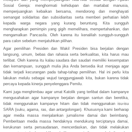
Sosial Gereja: menghormati kehidupan dan martabat manusia,
memperjuangkan kebaikan bersama, mendorong dan menghayati
semangat solidaritas dan subsidiaritas serta memberi perhatian lebih
kepada warga negara yang kurang beruntung. Kita sungguh
mengharapkan pemimpin yang gigih memelihara, mempertahankan, dan
mengamalkan Pancasila. Oleh karena itu kenalilah sungguh-sungguh
para calon sebelum menjatuhkan pilihan.
Agar pemilihan Presiden dan Wakil Presiden bisa berjalan dengan
langsung, umum, bebas dan rahasia serta berkualitas, kita harus mau
terlibat. Oleh karena itu kalau saudara dan saudari memiliki kesempatan
dan kemampuan, sungguh mulia jika Anda bersedia ikut menjaga agar
tidak terjadi kecurangan pada tahap-tahap pemilihan. Hal ini perlu kita
lakukan melulu sebagai wujud tanggungjawab kita, bukan karena tidak
percaya kepada kinerja penyelenggara Pemilu.
Kami juga menghimbau agar umat Katolik yang terlibat dalam kampanye
mengusahakan agar kampanye berjalan dengan santun dan beretika,
tidak menggunakan kampanye hitam dan tidak menggunakan isu-isu
SARA (suku, agama, ras, dan antargolongan). Khususnya kami berharap
agar media massa menjalankan jurnalisme damai dan berimbang.
Pemberitaan media massa hendaknya mendukung terciptanya damai,
kerukunan serta persaudaraan, mencerdaskan, dan tidak melakukan