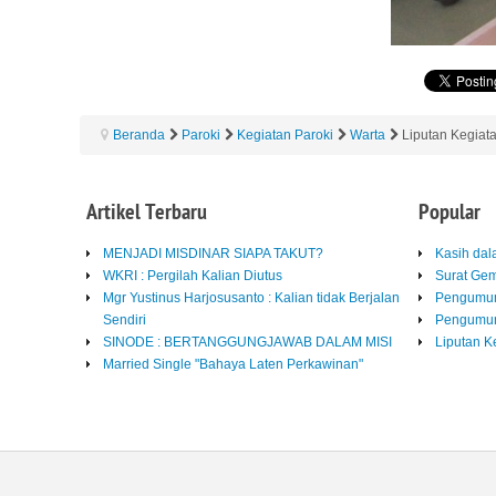
Beranda
Paroki
Kegiatan Paroki
Warta
Liputan Kegiat
Artikel
Terbaru
Popular
MENJADI MISDINAR SIAPA TAKUT?
Kasih da
WKRI : Pergilah Kalian Diutus
Surat Ge
Mgr Yustinus Harjosusanto : Kalian tidak Berjalan
Pengumum
Sendiri
Pengumum
SINODE : BERTANGGUNGJAWAB DALAM MISI
Liputan K
Married Single "Bahaya Laten Perkawinan"