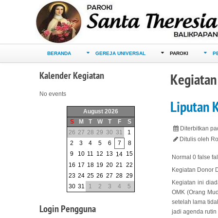
BERANDA
GEREJA UNIVERSAL
PAROKI
P
Kalender
Kegiatan
Kegiatan
No events
Liputan 
August 2026
S
M
T
W
T
F
S
Diterbitkan p
26
27
28
29
30
31
1
Ditulis oleh 
2
3
4
5
6
7
8
9
10
11
12
13
15
14
Normal 0 false 
16
17
18
19
20
21
22
Kegiatan Donor 
23
24
25
26
27
28
29
Kegiatan ini dia
30
31
1
2
3
4
5
OMK (Orang Muda 
setelah lama tid
Login
Pengguna
jadi agenda ruti