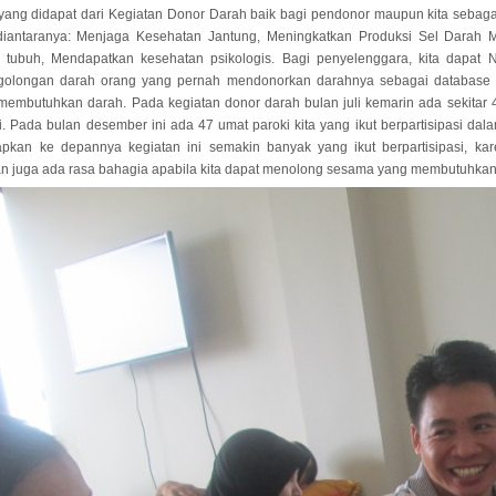
yang didapat dari Kegiatan Donor Darah baik bagi pendonor maupun kita sebaga
iantaranya: Menjaga Kesehatan Jantung, Meningkatkan Produksi Sel Darah
 tubuh, Mendapatkan kesehatan psikologis. Bagi penyelenggara, kita dapat 
 golongan darah orang yang pernah mendonorkan darahnya sebagai database 
embutuhkan darah. Pada kegiatan donor darah bulan juli kemarin ada sekitar 
asi. Pada bulan desember ini ada 47 umat paroki kita yang ikut berpartisipasi dal
rapkan ke depannya kegiatan ini semakin banyak yang ikut berpartisipasi, ka
an juga ada rasa bahagia apabila kita dapat menolong sesama yang membutuhkan