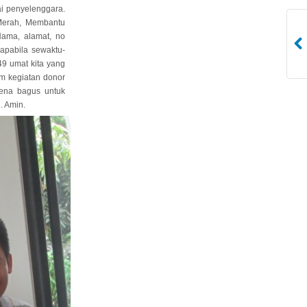
i penyelenggara.
 Merah, Membantu
Nama, alamat, no
apabila sewaktu-
49 umat kita yang
am kegiatan donor
rena bagus untuk
. Amin.