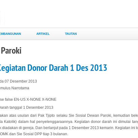
EMBANGUNAN
ARTIKEL
TAUTAN
 Paroki
Kegiatan Donor Darah 1 Des 2013
ada 07 Desember 2013
Romulus Narrotama
false false EN-US X-NONE X-NONE
Darah tanggal 1 Desember 2013
dakan atas usulan dari Pak Tjipto selaku Sie Sosial Dewan Paroki, kemudian b
Katolik) dalam hal penyelenggaraannya. Kegiatan donor darah ini dimulai tan
ak diadakan di gereja. Dan berlanjut pada 1 Desember 2013 kemarin. Kegiatan ini
n OMK dan Sie Sosial DPP tiap 3 bulanan.