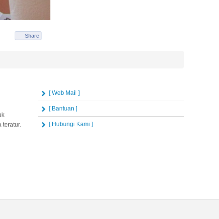
Share
[ Web Mail ]
[ Bantuan ]
uk
[ Hubungi Kami ]
teratur.