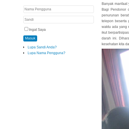
Banyak manfaat 
Bagi Pendonor d
penurunan berat
telepon beserta
waktu ada yang m
Ingat Saya
ikut berpartisip
Masuk
darah ini. Diha
kesehatan kita d
Lupa Sandi Anda?
Lupa Nama Pengguna?