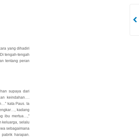
ara yang dihadiri
 Di tengah-tengah
an tentang peran
uhan supaya dari
dan keindahan….
h…” kata Paus. Ia
rtengkar…, kadang
ng ibu mertua…,”
 keluarga, selalu
bahwa sebagaimana
 pabrik harapan.