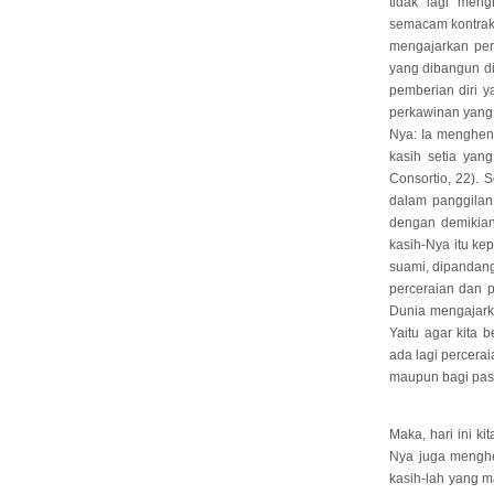
tidak lagi meng
semacam kontrak k
mengajarkan pent
yang dibangun di
pemberian diri y
perkawinan yang
Nya: Ia menghen
kasih setia yang
Consortio, 22).
dalam panggilan
dengan demikian
kasih-Nya itu ke
suami, dipandang
perceraian dan p
Dunia mengajark
Yaitu agar kita 
ada lagi percera
maupun bagi pasa
Maka, hari ini k
Nya juga menghe
kasih-lah yang m