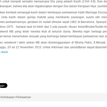
lah untuk menjadi semakin menyerupai Dia yang adalah Kasih (1Yoh 4:8). Dan de
ngharapan, bahwa kita akan digabungkan dengan Dia dalam Kerajaan-Nya. (sumber :
kan kembali semangat kasih dalam kehidupan perkawinan hadir Marriage Encoun
 cinta kasih dalam gereja Katolik yang membantu pasangan suami istri me
en perkawinannya, gerakan ini sudah dimulai sejak 1962 di Barcelona, Spanyo
 tahun 1975.
Sampai saat ini lebih dari 2 juta pasutri, ribuan Imam/Bruder/Suster
ekend ME yang telah mereka ikuti di seluruh dunia. Mereka ingin berbagi p
nar-benar menemukan sesuatu yang berharga dalam kehidupan perkawinan dan se
an, weekend / akhir pekan ME akan diselenggarakan di Wisma Patra, Jl.Minyak
nggu, 20 sd 22 November 2015. Untuk Informasi dan pendaftaran dapat diperol
k
disini
 Kehidupan Perkawinan