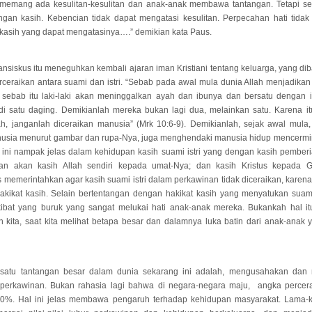
memang ada kesulitan-kesulitan dan anak-anak membawa tantangan. Tetapi sem
ngan kasih. Kebencian tidak dapat mengatasi kesulitan. Perpecahan hati tida
 kasih yang dapat mengatasinya….” demikian kata Paus.
nsiskus itu meneguhkan kembali ajaran iman Kristiani tentang keluarga, yang di
erceraikan antara suami dan istri. “Sebab pada awal mula dunia Allah menjadikan 
sebab itu laki-laki akan meninggalkan ayah dan ibunya dan bersatu dengan is
i satu daging. Demikianlah mereka bukan lagi dua, melainkan satu. Karena it
ah, janganlah diceraikan manusia” (Mrk 10:6-9). Demikianlah, sejak awal mula,
usia menurut gambar dan rupa-Nya, juga menghendaki manusia hidup mencerm
l ini nampak jelas dalam kehidupan kasih suami istri yang dengan kasih pemberian
n akan kasih Allah sendiri kepada umat-Nya; dan kasih Kristus kepada Ge
s memerintahkan agar kasih suami istri dalam perkawinan tidak diceraikan, karena
kikat kasih. Selain bertentangan dengan hakikat kasih yang menyatukan suami 
ibat yang buruk yang sangat melukai hati anak-anak mereka. Bukankah hal it
 kita, saat kita melihat betapa besar dan dalamnya luka batin dari anak-anak
 satu tantangan besar dalam dunia sekarang ini adalah, mengusahakan dan
perkawinan. Bukan rahasia lagi bahwa di negara-negara maju, angka percerai
0%. Hal ini jelas membawa pengaruh terhadap kehidupan masyarakat. Lama