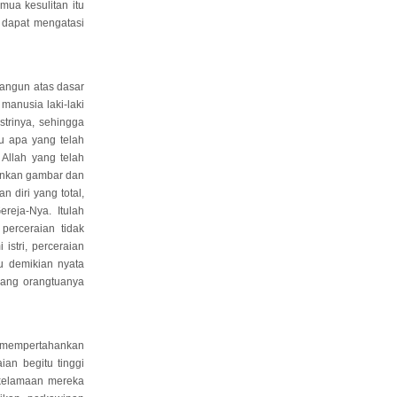
ua kesulitan itu
k dapat mengatasi
bangun atas dasar
manusia laki-laki
trinya, sehingga
u apa yang telah
 Allah yang telah
inkan gambar dan
 diri yang total,
reja-Nya. Itulah
 perceraian tidak
istri, perceraian
u demikian nyata
 yang orangtuanya
 mempertahankan
an begitu tinggi
-kelamaan mereka