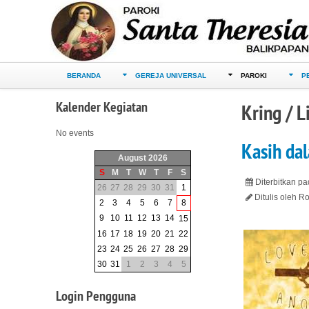
BERANDA
GEREJA UNIVERSAL
PAROKI
P
Kalender
Kegiatan
Kring / 
No events
Kasih da
August 2026
S
M
T
W
T
F
S
Diterbitkan p
26
27
28
29
30
31
1
Ditulis oleh 
2
3
4
5
6
7
8
9
10
11
12
13
14
15
16
17
18
19
20
21
22
23
24
25
26
27
28
29
30
31
1
2
3
4
5
Login
Pengguna