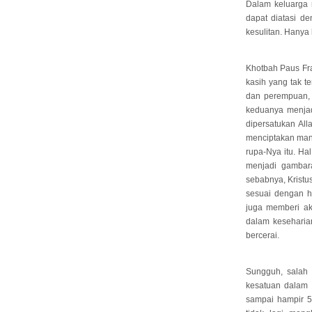
Dalam keluarga 
dapat diatasi de
kesulitan. Hanya
Khotbah Paus Fra
kasih yang tak t
dan perempuan, 
keduanya menjad
dipersatukan All
menciptakan man
rupa-Nya itu. Ha
menjadi gambara
sebabnya, Kristu
sesuai dengan ha
juga memberi ak
dalam keseharian
bercerai.
Sungguh, salah
kesatuan dalam 
sampai hampir 5