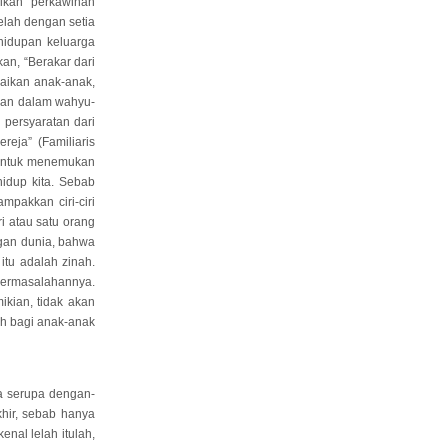
dikan perkawinan
telah dengan setia
ehidupan keluarga
an, “Berakar dari
baikan anak-anak,
kan dalam wahyu-
persyaratan dari
reja” (Familiaris
 untuk menemukan
idup kita. Sebab
pakkan ciri-ciri
i atau satu orang
ngan dunia, bahwa
itu adalah zinah.
permasalahannya.
ikian, tidak akan
ah bagi anak-anak
ta serupa dengan-
hir, sebab hanya
nal lelah itulah,