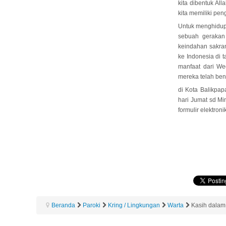
kita dibentuk Al
kita memiliki pe
Untuk menghidup
sebuah gerakan
keindahan sakram
ke Indonesia di
manfaat dari We
mereka telah be
di Kota Balikpap
hari Jumat sd Mi
formulir elektroni
Beranda
Paroki
Kring / Lingkungan
Warta
Kasih dalam