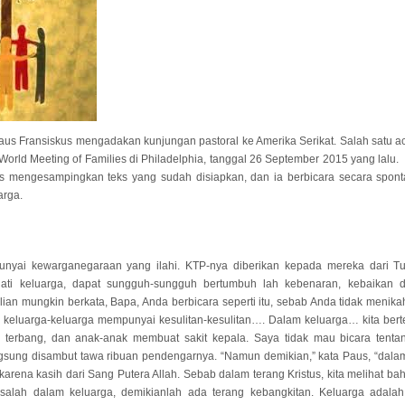
aus Fransiskus mengadakan kunjungan pastoral ke Amerika Serikat. Salah satu ac
World Meeting of Families di Philadelphia, tanggal 26 September 2015 yang lalu.
s mengesampingkan teks yang sudah disiapkan, dan ia berbicara secara spont
arga.
nyai kewarganegaraan yang ilahi. KTP-nya diberikan kepada mereka dari T
hati keluarga, dapat sungguh-sungguh bertumbuh lah kebenaran, kebaikan 
lian mungkin berkata, Bapa, Anda berbicara seperti itu, sebab Anda tidak menika
, keluarga-keluarga mempunyai kesulitan-kesulitan…. Dalam keluarga… kita be
isa terbang, dan anak-anak membuat sakit kepala. Saya tidak mau bicara tenta
ngsung disambut tawa ribuan pendengarnya. “Namun demikian,” kata Paus, “dalam
 karena kasih dari Sang Putera Allah. Sebab dalam terang Kristus, kita melihat 
alah dalam keluarga, demikianlah ada terang kebangkitan. Keluarga adalah