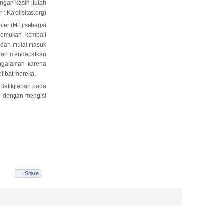
ngan kasih itulah
 Katolisitas.org)
ter (ME) sebagai
nemukan kembali
l dan mulai masuk
 telah mendapatkan
engalaman karena
libat mereka.
, Balikpapan pada
eh dengan mengisi
Share