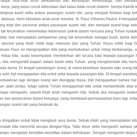
hargai nilai-nilai luhur perkawinan dan kehidupan berkeluarga, dan menja
erja, yang kalau cocok diteruskan dan kalau tidak cocok diakhiri. Gereja Katolik 
ingnya kasih setia antara pasangan suami istri, yang menjadi fondasi bagi k
 atasnya, demi kebaikan anak-anak mereka. St. Paus Yohanes Paulus II mengatak
ang total dan personal antara pasangan suami istri, dan menjadi syarat bagi ke
 tak terceraikan menemukan kebenaran pokok dalam rencana yang Tuhan nyata
daki dan menyatakan perkawinan yang tak terceraikan sebagai buah, tanda dan 
 absolut yang Allah miliki bagi manusia dan yang Tuhan Yesus miliki bagi Ge
 Seruan Paus ini mengingatkan kita yang memutuskan untuk hidup berkeluarga,
 hidup kita, suatu kesempatan memberikan diri secara total kepada pasangan h
, kita mengambil bagian dalam kasih setia Tuhan, yang menghendaki kita menam
pada dunia. Di tengah pandangan dunia, di mana kesetiaan kepada satu orang istr
 sulit; Injil mengajarkan kita untuk setia kepada pasangan kita. Di tengah panda
erkawinan lagi dengan orang lain dianggap biasa, Injil mengajarkan bahwa hal 
an jalan pintas, tetapi sabda Tuhan mengajarkan kita untuk memperbaiki akar 
belajar mengasihi, seperti Allah telah mengasihi kita. Sebab jika mengasihi sedem
ian dan perpecahan dalam keluarga, yang membawa permasalahan baru lagi, ent
ngan suami istri yang berpisah itu.
ita diingatkan untuk tidak mengikuti arus dunia. Sebab Allah yang menciptakan ki
ndaki kita mencinta serupa dengan-Nya. Yaitu terus setia mengasihi sampai ak
ampu mengatasi kesulitan-kesulitan dalam kehidupan. Dengan mengasihi tanpa ke