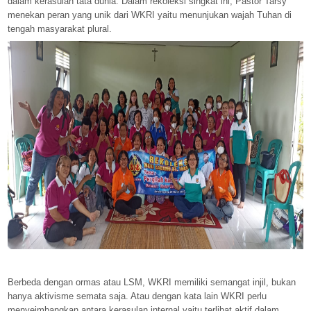
dalam kerasulan tata dunia. Dalam rekoleksi singkat ini, Pastor Tarsy
menekan peran yang unik dari WKRI yaitu menunjukan wajah Tuhan di
tengah masyarakat plural.
Berbeda dengan ormas atau LSM, WKRI memiliki semangat injil, bukan
hanya aktivisme semata saja. Atau dengan kata lain WKRI perlu
menyeimbangkan antara kerasulan internal yaitu terlibat aktif dalam